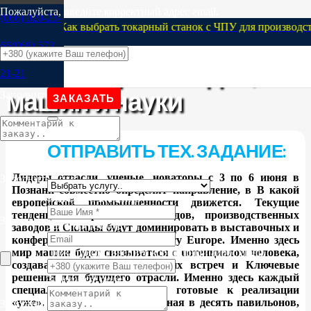
Пожалуйста, введите корректный адрес email.
(066) 020-23-
08.2026
Как выбрать токарный станок с ЧПУ для производства 
ITM Industry Europe 2025
66
(068) 573-
— Потенциал людей,
21-21
машин и науки
Заполните поле
ЗАКАЗАТЬ
Полезные Статьи
ITM Industry Europe 2025 — Потенциал людей, машин и науки
ОТПРАВИТЬ ТЕХ. ЗАДАНИЕ:
Лидеры отрасли, ученые, новаторы с 3 по 6 июня в
Заполните поле
Познани совместно определят направление, в
В какой
Выберите значение
европейской промышленности движется. Текущие
тенденции современных заводов, производственных
Загрузить чертеж
Заполните поле
заводов и
Склады будут доминировать в выставочных и
конференц -сценах ITM Industry Europe. Именно здесь
Пожалуйста, введите корректный адрес email.
мир машин будет связываться с потенциалом человека,
создавая место вдохновляющих встреч и
Ключевые
решения для будущего отрасли. Именно здесь каждый
Заполните поле
специалист найдет решения, готовые к реализации
«уже». Выставка, расположенная в десять павильонов,
Заполните поле