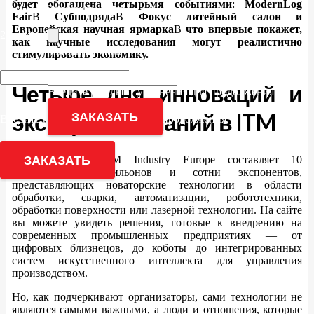
будет обогащена четырьмя событиями
:
ModernLog
Заполните поле
Fair
В
Субподряда
В
Фокус литейный салон
и
Загрузить чертеж
Европейская научная ярмарка
В
что впервые покажет,
25 - 14 = ?
как научные исследования могут реалистично
Заполните поле
стимулировать экономику.
27 - 9 = ?
Четыре дня инноваций и
Введите результат уравнения для продолжения
ЗАКАЗАТЬ
экспертных знаний в ITM
Введите результат уравнения для продолжения
ЗАКАЗАТЬ
В этом году ITM Industry Europe составляет 10
тематических павильонов и сотни экспонентов,
представляющих новаторские технологии в области
обработки, сварки, автоматизации, робототехники,
обработки поверхности или лазерной технологии. На сайте
вы можете увидеть решения, готовые к внедрению на
современных промышленных предприятиях — от
цифровых близнецов, до коботы до интегрированных
систем искусственного интеллекта для управления
производством.
Но, как подчеркивают организаторы, сами технологии не
являются самыми важными, а люди и отношения, которые