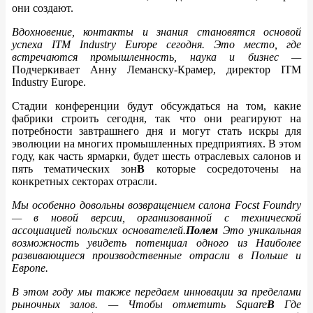
они создают.
Вдохновение, контакты и знания становятся основой
успеха ITM Industry Europe сегодня. Это место, где
встречаются промышленность, наука и бизнес —
Подчеркивает Анну Леманску-Крамер, директор ITM
Industry Europe.
Стадии конференции будут обсуждаться на том, какие
фабрики строить сегодня, так что они реагируют на
потребности завтрашнего дня и могут стать искры для
эволюции на многих промышленных предприятиях. В этом
году, как часть ярмарки, будет шесть отраслевых салонов и
пять тематических зон
В
которые сосредоточены на
конкретных секторах отрасли.
Мы особенно довольны возвращением салона Focst Foundry
— в новой версии, организованной с технической
ассоциацией польских основателей.
Полем
Это уникальная
возможность увидеть потенциал одного из
Наиболее
развивающиеся производственные отрасли в Польше и
Европе.
В этом году мы также передаем инновации за пределами
рыночных залов.
— Чтобы отметить Square
В
Где