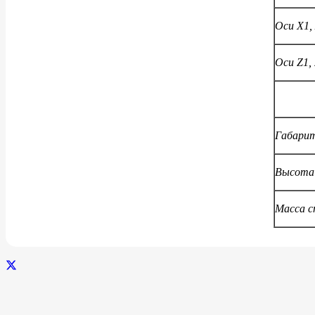
Оси X1,
Оси Z1, 
Габари
Высота 
Масса с