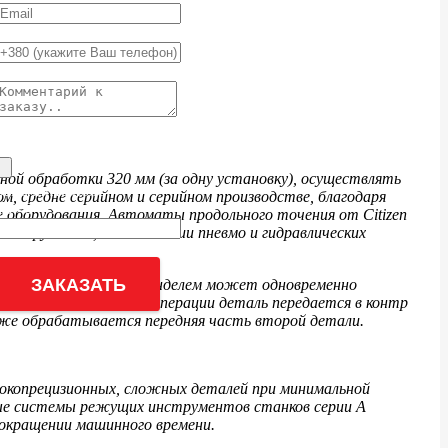
Пожалуйста, введите корректный адрес email.
Заполните поле
Заполните поле
Загрузить чертеж
ой обработки 320 мм (за одну установку), осуществлять
Заполните поле
, средне серийном и серийном производстве, благодаря
18 - 9 = ?
е оборудования. Автоматы продольного точения от Citizen
 инструмента, изготовлении пневмо и гидравлических
Введите результат уравнения для продолжения
ЗАКАЗАТЬ
 снабженная контр шпинделем может одновременно
 по окончании первой операции деталь передается в контр
 уже обрабатывается передняя часть второй детали.
сокопрецизионных, сложных деталей при минимальной
мые системы режущих инструментов станков серии А
окращении машинного времени.