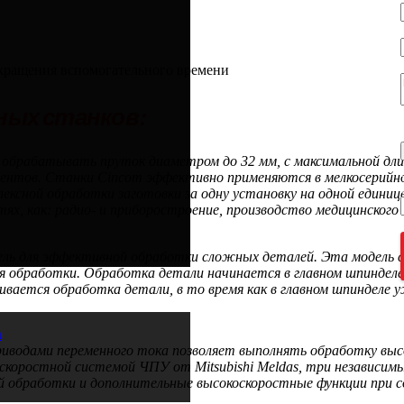
окращения вспомогательного времени
ных станков:
обрабатывать пруток диаметром до 32 мм, с максимальной длин
ентов. Станки Cincom эффективно применяются в мелкосерийном
ксной обработки заготовки за одну установку на одной единиц
тях, как: радио- и приборостроение, производство медицинского
дель для эффективной обработки сложных деталей. Эта модель
 обработки. Обработка детали начинается в главном шпинделе,
нчивается обработка детали, в то время как в главном шпинделе
а
риводами переменного тока позволяет выполнять обработку вы
оскоростной системой ЧПУ от Mitsubishi Meldas, три независи
обработки и дополнительные высокоскоростные функции при с