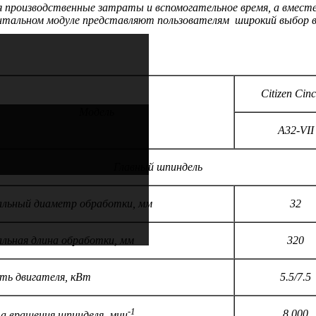
я производственные затраты и вспомогательное время, а вмест
ментальном модуле представляют пользователям широкий выбор
Citizen Cin
Модель
А32-VII
Главный шпиндель
льный диаметр обработки, мм
32
льная длина обработки, мм
320
ь двигателя, кВт
5.5/7.5
-1
8.000
 вращения шпинделя, мин