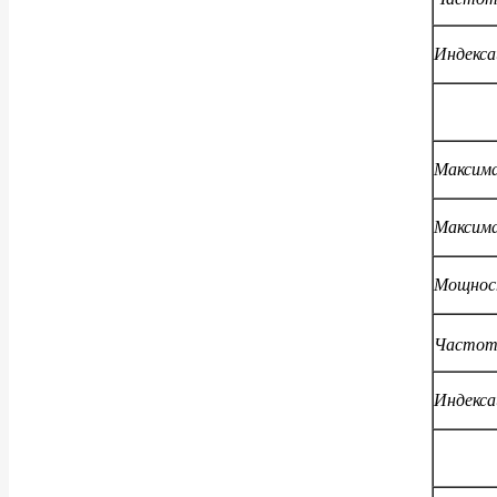
Индекса
Максима
Максима
Мощност
Частота
Индекса