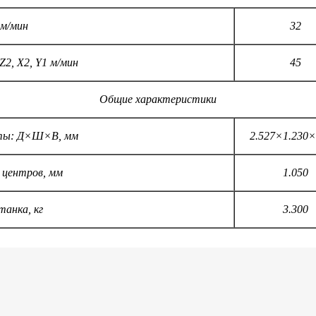
 м/мин
32
Z2, X2, Y1 м/мин
45
Общие характеристики
ты: Д×Ш×В, мм
2.527×1.230×
центров, мм
1.050
танка, кг
3.300