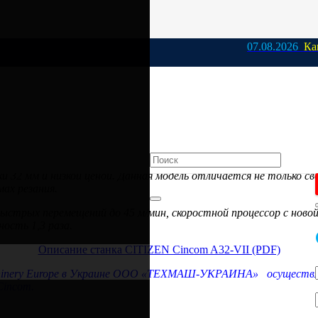
07.08.2026
Как выбрат
32-VII» — лучшее соотношение цены и
 32 мм и низкой ценой. Данная модель отличается не только св
ах резания.
ыстрых перемещений до 45 м/мин, скоростной процессор с новой
ность 1,3 раза.
Описание станка CITIZEN Cincom A32-VII (PDF)
nery Europe в Украине
ООО «ТЕХМАШ-УКРАИНА»
осуществл
Cincom.