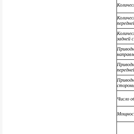
Количес
Количес
передне
Количес
задней 
Приводн
направле
Приводн
передне
Приводн
стороны
Число о
Мощност