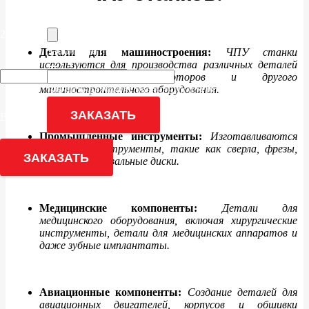
Заполните поле
Загрузить чертеж
25 + 10 = ?
Заполните поле
Детали для машиностроения:
ЧПУ станки
22 - 5 = ?
используются для производства различных деталей
для механизмов, моторов и другого
машиностроительного оборудования.
Введите результат уравнения для продолжения
ЗАКАЗАТЬ
Введите результат уравнения для продолжения
Промышленные инструменты:
Изготавливаются
различные инструменты, такие как сверла, фрезы,
ЗАКАЗАТЬ
резцы и шлифовальные диски.
Медицинские компоненты:
Детали для
медицинского оборудования, включая хирургические
инструменты, детали для медицинских аппаратов и
даже зубные имплантаты.
Авиационные компоненты:
Создание деталей для
авиационных двигателей, корпусов и обшивки