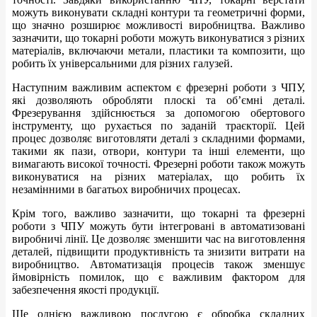
можуть виконувати складні контури та геометричні форми,
що значно розширює можливості виробництва. Важливо
зазначити, що токарні роботи можуть виконуватися з різних
матеріалів, включаючи метали, пластики та композити, що
робить їх універсальними для різних галузей.
Наступним важливим аспектом є фрезерні роботи з ЧПУ,
які дозволяють обробляти плоскі та об’ємні деталі.
Фрезерування здійснюється за допомогою обертового
інструменту, що рухається по заданій траєкторії. Цей
процес дозволяє виготовляти деталі з складними формами,
такими як пази, отвори, контури та інші елементи, що
вимагають високої точності. Фрезерні роботи також можуть
виконуватися на різних матеріалах, що робить їх
незамінними в багатьох виробничих процесах.
Крім того, важливо зазначити, що токарні та фрезерні
роботи з ЧПУ можуть бути інтегровані в автоматизовані
виробничі лінії. Це дозволяє зменшити час на виготовлення
деталей, підвищити продуктивність та знизити витрати на
виробництво. Автоматизація процесів також зменшує
ймовірність помилок, що є важливим фактором для
забезпечення якості продукції.
Ще однією важливою послугою є обробка складних