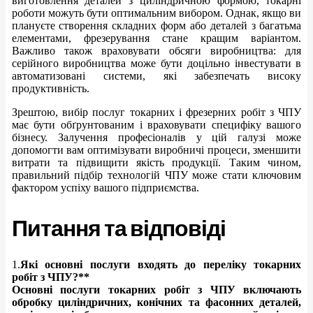
виготовлення деталей з циліндричною формою, токарні
роботи можуть бути оптимальним вибором. Однак, якщо ви
плануєте створення складних форм або деталей з багатьма
елементами, фрезерування стане кращим варіантом.
Важливо також враховувати обсяги виробництва: для
серійного виробництва може бути доцільно інвестувати в
автоматизовані системи, які забезпечать високу
продуктивність.
Зрештою, вибір послуг токарних і фрезерних робіт з ЧПУ
має бути обґрунтованим і враховувати специфіку вашого
бізнесу. Залучення професіоналів у цій галузі може
допомогти вам оптимізувати виробничі процеси, зменшити
витрати та підвищити якість продукції. Таким чином,
правильний підбір технологій ЧПУ може стати ключовим
фактором успіху вашого підприємства.
Питання та відповіді
1.
Які основні послуги входять до переліку токарних
робіт з ЧПУ?**
Основні послуги токарних робіт з ЧПУ включають
обробку циліндричних, конічних та фасонних деталей,