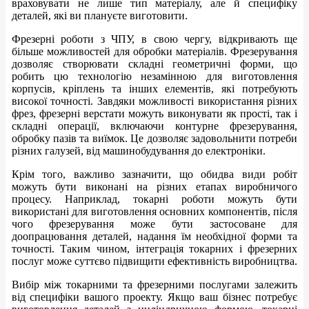
враховувати не лише тип матеріалу, але й специфіку
деталей, які ви плануєте виготовити.
Фрезерні роботи з ЧПУ, в свою чергу, відкривають ще
більше можливостей для обробки матеріалів. Фрезерування
дозволяє створювати складні геометричні форми, що
робить цю технологію незамінною для виготовлення
корпусів, кріплень та інших елементів, які потребують
високої точності. Завдяки можливості використання різних
фрез, фрезерні верстати можуть виконувати як прості, так і
складні операції, включаючи контурне фрезерування,
обробку пазів та виїмок. Це дозволяє задовольнити потреби
різних галузей, від машинобудування до електроніки.
Крім того, важливо зазначити, що обидва види робіт
можуть бути виконані на різних етапах виробничого
процесу. Наприклад, токарні роботи можуть бути
використані для виготовлення основних компонентів, після
чого фрезерування може бути застосоване для
доопрацювання деталей, надання їм необхідної форми та
точності. Таким чином, інтеграція токарних і фрезерних
послуг може суттєво підвищити ефективність виробництва.
Вибір між токарними та фрезерними послугами залежить
від специфіки вашого проекту. Якщо ваш бізнес потребує