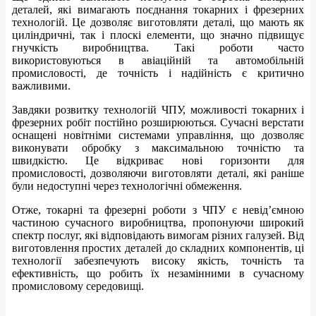
деталей, які вимагають поєднання токарних і фрезерних
технологій. Це дозволяє виготовляти деталі, що мають як
циліндричні, так і плоскі елементи, що значно підвищує
гнучкість виробництва. Такі роботи часто
використовуються в авіаційній та автомобільній
промисловості, де точність і надійність є критично
важливими.
Завдяки розвитку технологій ЧПУ, можливості токарних і
фрезерних робіт постійно розширюються. Сучасні верстати
оснащені новітніми системами управління, що дозволяє
виконувати обробку з максимальною точністю та
швидкістю. Це відкриває нові горизонти для
промисловості, дозволяючи виготовляти деталі, які раніше
були недоступні через технологічні обмеження.
Отже, токарні та фрезерні роботи з ЧПУ є невід’ємною
частиною сучасного виробництва, пропонуючи широкий
спектр послуг, які відповідають вимогам різних галузей. Від
виготовлення простих деталей до складних компонентів, ці
технології забезпечують високу якість, точність та
ефективність, що робить їх незамінними в сучасному
промисловому середовищі.