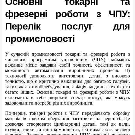
Основні токарні та
фрезерні роботи з ЧПУ:
Перелік послуг для
промисловості
У сучасній промисловості токарні та фрезерні роботи з
числовим програмним управлінням (ЧПУ) займають
важливе місце завдяки своїй точності, ефективності та
можливості автоматизації виробничих процесів. Ці
технології дозволяють виготовляти деталі з високою
точністю, що є критично важливим для багатьох галузей,
таких як автомобілебудування, авіація, медична техніка та
багато інших. Основні токарні та фрезерні роботи з ЧПУ
включають в себе широкий спектр послуг, які можуть
задовольнити потреби різних виробництв.
По-перше, токарні роботи з ЧПУ передбачають обробку
матеріалів шляхом обертання заготовки на верстаті. Це
дозволяє створювати циліндричні деталі, такі як вали,
втулки, гайки та інші компоненти, які вимагають високої
точності. Завдяки використанню ЧПУ, токарні верстати