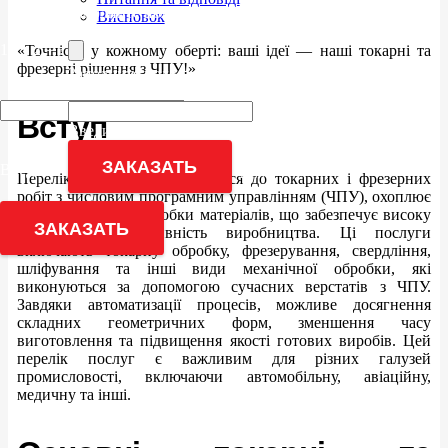
Заполните поле
Висновок
Загрузить чертеж
19 + 2 = ?
«Точність у кожному оберті: ваші ідеї — наші токарні та
фрезерні рішення з ЧПУ!»
Заполните поле
19 - 8 = ?
Вступ
Введите результат уравнения для продолжения
ЗАКАЗАТЬ
Введите результат уравнения для продолжения
Перелік послуг, що відносяться до токарних і фрезерних
робіт з числовим програмним управлінням (ЧПУ), охоплює
широкий спектр обробки матеріалів, що забезпечує високу
ЗАКАЗАТЬ
точність і ефективність виробництва. Ці послуги
включають токарну обробку, фрезерування, свердління,
шліфування та інші види механічної обробки, які
виконуються за допомогою сучасних верстатів з ЧПУ.
Завдяки автоматизації процесів, можливе досягнення
складних геометричних форм, зменшення часу
виготовлення та підвищення якості готових виробів. Цей
перелік послуг є важливим для різних галузей
промисловості, включаючи автомобільну, авіаційну,
медичну та інші.